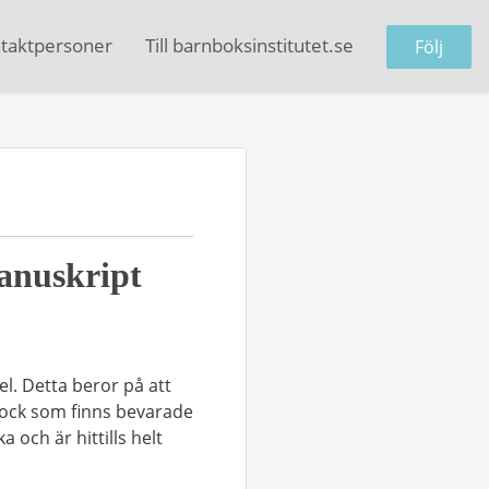
taktpersoner
Till barnboksinstitutet.se
Följ
manuskript
el. Detta beror på att
lock som finns bevarade
 och är hittills helt