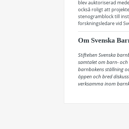
blev auktoriserad medels
också roligt att projekt
stenogramblock till inst
forskningsledare vid Sv
Om Svenska Barn
Stiftelsen Svenska barnb
samtalet om barn- och u
barnbokens ställning oc
öppen och bred diskussi
verksamma inom barnk