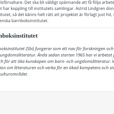
förvaltare. Det ska bli väldigt spännande att få följa arbete
et har koppling till institutets samlingar. Astrid Lindgren do
itutet, så det känns helt rätt att projektet är förlagt just hit
enska barnboksinstitutet.
boksinstitutet
oksinstitutet (Sbi) fungerar som ett nav för forskningen och 
ngdomslitteratur. Ända sedan starten 1965 har vi arbetat fö
h för att öka kunskapen om barn- och ungdomslitteratur. Vi v
on om litteraturen och verka för en ökad kompetens och stat
ulturområdet.