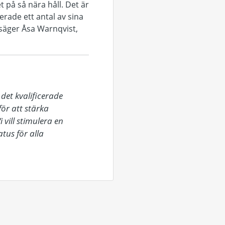
t på så nära håll. Det är
nerade ett antal av sina
, säger Åsa Warnqvist,
det kvalificerade 
r att stärka 
ill stimulera en 
us för alla 