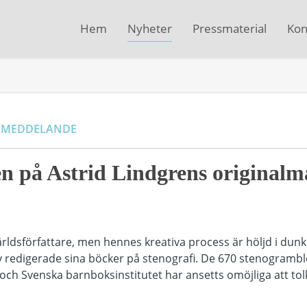
Hem
Nyheter
Pressmaterial
Kon
SMEDDELANDE
en på Astrid Lindgrens original
ärldsförfattare, men hennes kreativa process är höljd i dunk
lv redigerade sina böcker på stenografi. De 670 stenogramb
och Svenska barnboksinstitutet har ansetts omöjliga att tolka