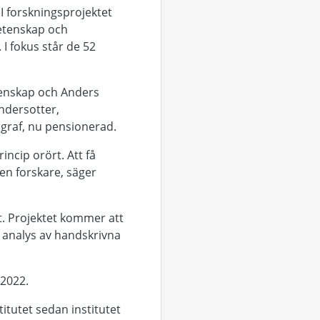
I forskningsprojektet
etenskap och
I fokus står de 52
etenskap och Anders
Andersotter,
ograf, nu pensionerad.
rincip orört. Att få
en forskare, säger
t. Projektet kommer att
r analys av handskrivna
–2022.
itutet sedan institutet