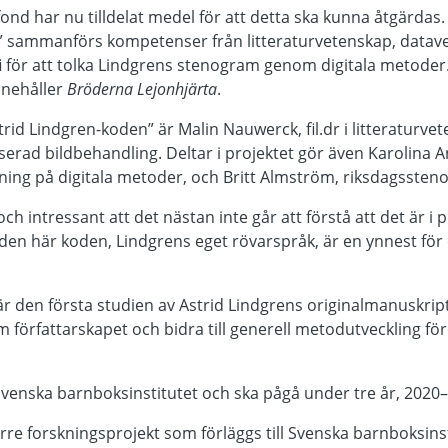
nd har nu tilldelat medel för att detta ska kunna åtgärdas. 
” sammanförs kompetenser från litteraturvetenskap, datav
i för att tolka Lindgrens stenogram genom digitala metoder. 
nehåller
Bröderna Lejonhjärta
.
strid Lindgren-koden” är Malin Nauwerck, fil.dr i litteraturv
iserad bildbehandling. Deltar i projektet gör även Karolina 
tning på digitala metoder, och Britt Almström, riksdagssten
och intressant att det nästan inte går att förstå att det är i p
den här koden, Lindgrens eget rövarspråk, är en ynnest för 
r den första studien av Astrid Lindgrens originalmanuskrip
författarskapet och bidra till generell metodutveckling fö
ll Svenska barnboksinstitutet och ska pågå under tre år, 2020
örre forskningsprojekt som förläggs till Svenska barnboksinst