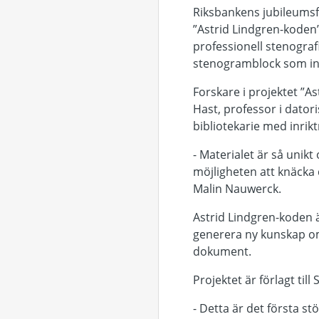
Riksbankens jubileumsfo
”Astrid Lindgren-koden
professionell stenograf
stenogramblock som in
Forskare i projektet ”A
Hast, professor i dator
bibliotekarie med inrik
- Materialet är så unikt 
möjligheten att knäcka 
Malin Nauwerck.
Astrid Lindgren-koden ä
generera ny kunskap om 
dokument.
Projektet är förlagt ti
- Detta är det första st