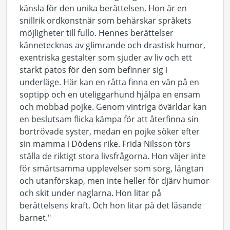
känsla för den unika berättelsen. Hon är en
snillrik ordkonstnär som behärskar språkets
möjligheter till fullo. Hennes berättelser
kännetecknas av glimrande och drastisk humor,
exentriska gestalter som sjuder av liv och ett
starkt patos för den som befinner sig i
underläge. Här kan en råtta finna en vän på en
soptipp och en uteliggarhund hjälpa en ensam
och mobbad pojke. Genom vintriga övärldar kan
en beslutsam flicka kämpa för att återfinna sin
bortrövade syster, medan en pojke söker efter
sin mamma i Dödens rike. Frida Nilsson törs
ställa de riktigt stora livsfrågorna. Hon väjer inte
för smärtsamma upplevelser som sorg, längtan
och utanförskap, men inte heller för djärv humor
och skit under naglarna. Hon litar på
berättelsens kraft. Och hon litar på det läsande
barnet."