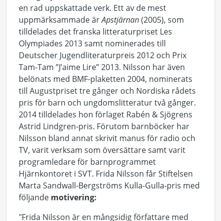
en rad uppskattade verk. Ett av de mest
uppmärksammade är
Apstjärnan
(2005), som
tilldelades det franska litteraturpriset Les
Olympiades 2013 samt nominerades till
Deutscher Jugendliteraturpreis 2012 och Prix
Tam-Tam ”J’aime Lire” 2013. Nilsson har även
belönats med BMF-plaketten 2004, nominerats
till Augustpriset tre gånger och Nordiska rådets
pris för barn och ungdomslitteratur två gånger.
2014 tilldelades hon förlaget Rabén & Sjögrens
Astrid Lindgren-pris. Förutom barnböcker har
Nilsson bland annat skrivit manus för radio och
TV, varit verksam som översättare samt varit
programledare för barnprogrammet
Hjärnkontoret i SVT. Frida Nilsson får Stiftelsen
Marta Sandwall-Bergströms Kulla-Gulla-pris med
följande
motivering:
"Frida Nilsson är en mångsidig författare med