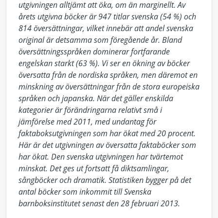
utgivningen alltjämt att öka, om än marginellt. Av
årets utgivna böcker är 947 titlar svenska (54 %) och
814 översättningar, vilket innebär att andel svenska
original är detsamma som föregående år. Bland
översättningsspråken dominerar fortfarande
engelskan starkt (63 %). Vi ser en ökning av böcker
översatta från de nordiska språken, men däremot en
minskning av översättningar från de stora europeiska
språken och japanska. När det gäller enskilda
kategorier är förändringarna relativt små i
jämförelse med 2011, med undantag för
faktaboksutgivningen som har ökat med 20 procent.
Här är det utgivningen av översatta faktaböcker som
har ökat. Den svenska utgivningen har tvärtemot
minskat. Det ges ut fortsatt få diktsamlingar,
sångböcker och dramatik. Statistiken bygger på det
antal böcker som inkommit till Svenska
barnboksinstitutet senast den 28 februari 2013.