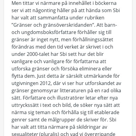
Men tittar vi närmare på innehållet i böckerna
ser vi att någonting håller på att hända som Sbi
har valt att sammanfatta under rubriken
”Gränser och gränsöverskridanden”. Att barn-
och ungdomsboksförfattare förhåller sig till
gränser är inget nytt, men förhållningssättet
förändras med den tid verket är skrivet i och
under 2000-talet har Sbi sett hur det blir
vanligare och vanligare för författarna att
utforska gränser och försöka eliminera eller
flytta dem. Just detta är särskilt utmärkande för
utgivningen 2012, där vi ser hur utforskandet av
gränser genomsyrar litteraturen på en rad olika
sätt. Författare och illustratörer letar efter nya
uttryckssätt i text och bild, de söker nya sätt att
närma sig teman och förhålla sig till etablerade
genrer samt de målgrupper de skriver för. Sbi
har valt att titta närmare på skildringar av
sexualitet
er
(pluralis) och vad vi övergripande