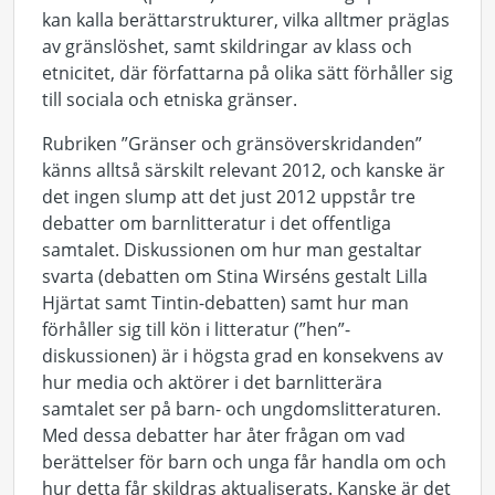
kan kalla berättarstrukturer, vilka alltmer präglas
av gränslöshet, samt skildringar av klass och
etnicitet, där författarna på olika sätt förhåller sig
till sociala och etniska gränser.
Rubriken ”Gränser och gränsöverskridanden”
känns alltså särskilt relevant 2012, och kanske är
det ingen slump att det just 2012 uppstår tre
debatter om barnlitteratur i det offentliga
samtalet. Diskussionen om hur man gestaltar
svarta (debatten om Stina Wirséns gestalt Lilla
Hjärtat samt Tintin-debatten) samt hur man
förhåller sig till kön i litteratur (”hen”-
diskussionen) är i högsta grad en konsekvens av
hur media och aktörer i det barnlitterära
samtalet ser på barn- och ungdomslitteraturen.
Med dessa debatter har åter frågan om vad
berättelser för barn och unga får handla om och
hur detta får skildras aktualiserats. Kanske är det